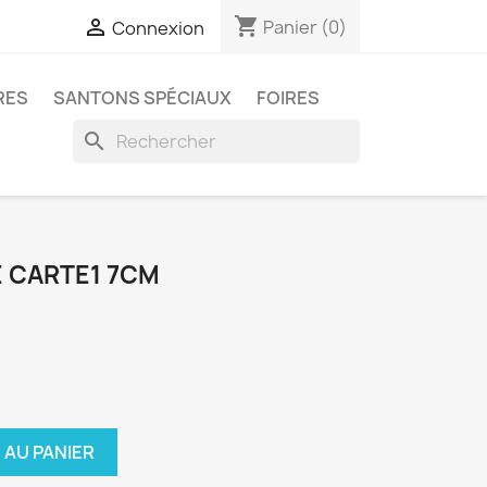
shopping_cart

Panier
(0)
Connexion
RES
SANTONS SPÉCIAUX
FOIRES
search
E CARTE1 7CM
 AU PANIER