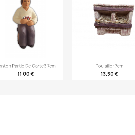
Aperçu rapide
Aperçu rapide


anton Partie De Carte3 7cm
Poulailler 7cm
11,00 €
13,50 €