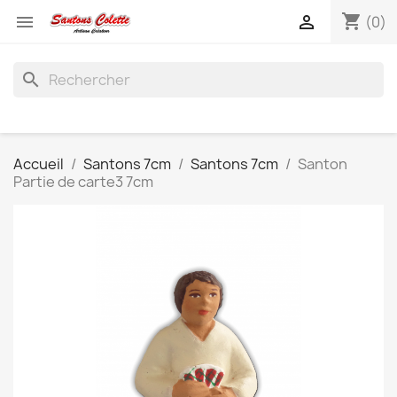
shopping_cart


(0)
search
Accueil
Santons 7cm
Santons 7cm
Santon
Partie de carte3 7cm