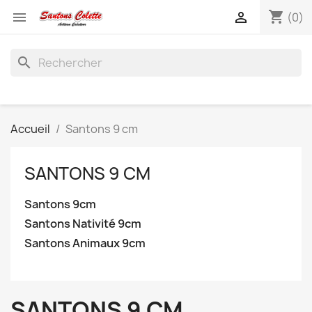
shopping_cart


(0)
search
Accueil
Santons 9 cm
SANTONS 9 CM
Santons 9cm
Santons Nativité 9cm
Santons Animaux 9cm
SANTONS 9 CM