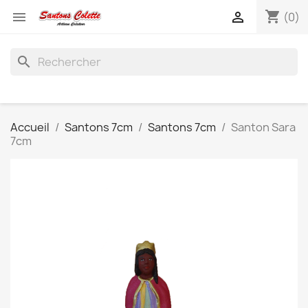
shopping_cart


(0)
search
Accueil
Santons 7cm
Santons 7cm
Santon Sara
7cm