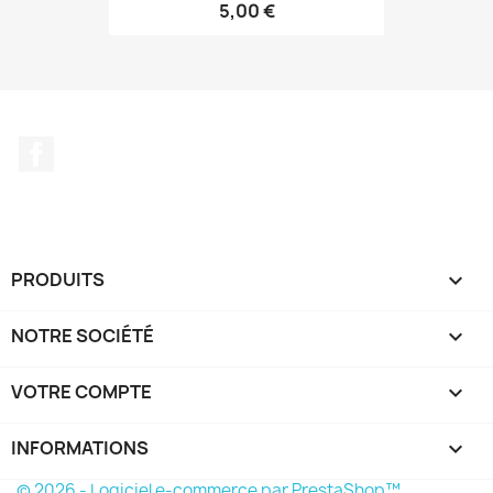
5,00 €
Facebook
PRODUITS

NOTRE SOCIÉTÉ

VOTRE COMPTE

INFORMATIONS
keyboard_arrow_down
© 2026 - Logiciel e-commerce par PrestaShop™