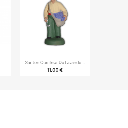
Aperçu rapide

Santon Cueilleur De Lavande...
11,00 €