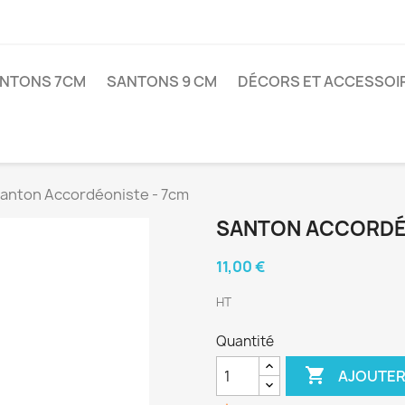
NTONS 7CM
SANTONS 9 CM
DÉCORS ET ACCESSOI
anton Accordéoniste - 7cm
SANTON ACCORDÉO
11,00 €
HT
Quantité

AJOUTER