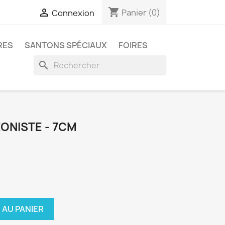
shopping_cart

Panier
(0)
Connexion
RES
SANTONS SPÉCIAUX
FOIRES
search
NISTE - 7CM
 AU PANIER