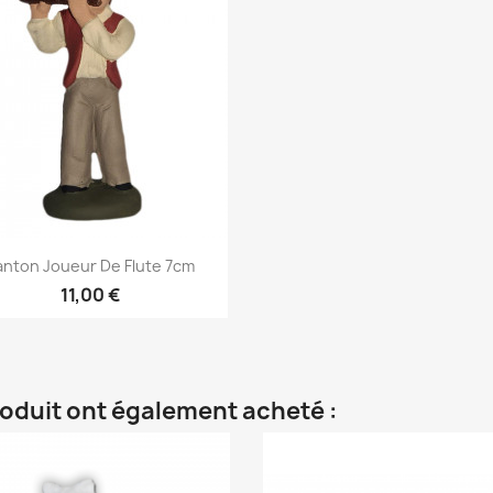
Aperçu rapide

anton Joueur De Flute 7cm
11,00 €
roduit ont également acheté :