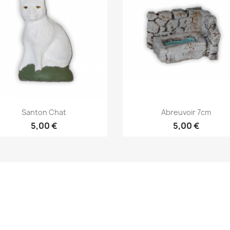
Aperçu rapide
Aperçu rapide


Santon Chat
Abreuvoir 7cm
5,00 €
5,00 €