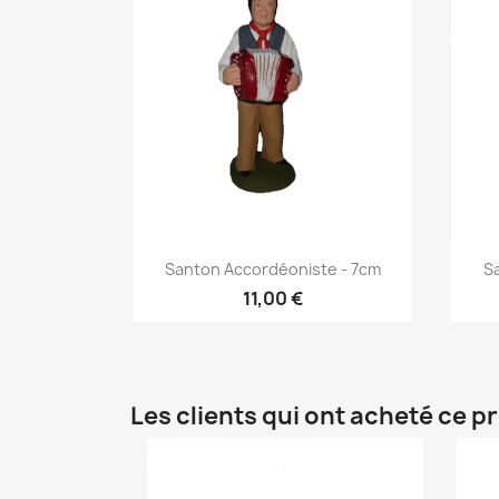
Aperçu rapide

Santon Accordéoniste - 7cm
S
11,00 €
Les clients qui ont acheté ce p