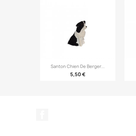
Aperçu rapide

Santon Chien De Berger...
5,50 €
Facebook