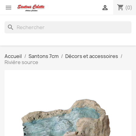
shopping_cart


(0)
search
Accueil
Santons 7cm
Décors et accessoires
Rivière source