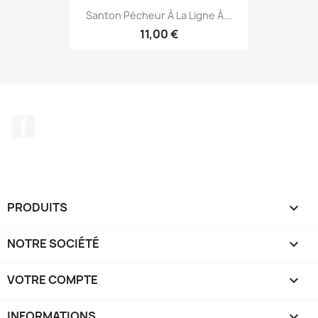
Santon Pécheur À La Ligne À...
11,00 €
Facebook
PRODUITS

NOTRE SOCIÉTÉ

VOTRE COMPTE

INFORMATIONS
keyboard_arrow_down