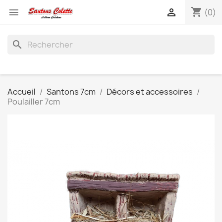
shopping_cart


(0)
search
Accueil
Santons 7cm
Décors et accessoires
Poulailler 7cm