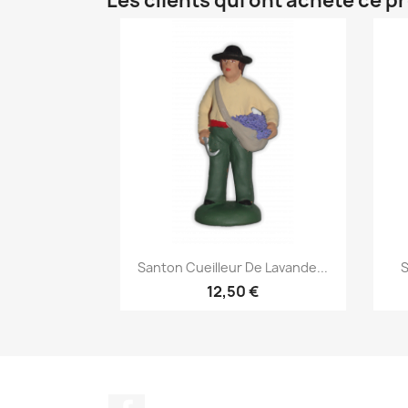
Les clients qui ont acheté ce p
Aperçu rapide

Santon Cueilleur De Lavande...
S
12,50 €
Facebook