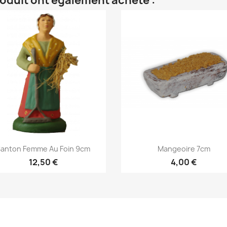
roduit ont également acheté :
Aperçu rapide
Aperçu rapide


anton Femme Au Foin 9cm
Mangeoire 7cm
12,50 €
4,00 €