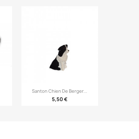
Aperçu rapide

Santon Chien De Berger...
5,50 €