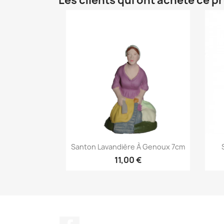
Les clients qui ont acheté ce p
Aperçu rapide

Santon Lavandière À Genoux 7cm
11,00 €
Facebook