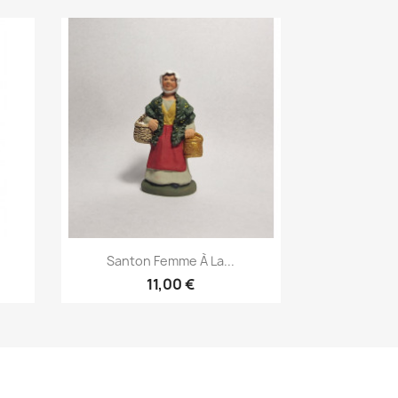
Aperçu rapide

.
Santon Femme À La...
11,00 €