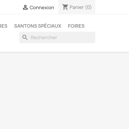
shopping_cart

Panier
(0)
Connexion
RES
SANTONS SPÉCIAUX
FOIRES
search