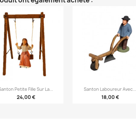
roduit ont également acheté :
Aperçu rapide
Aperçu rapide


Santon Petite Fille Sur La...
Santon Laboureur Avec..
24,00 €
18,00 €