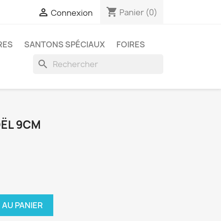
shopping_cart

Panier
(0)
Connexion
RES
SANTONS SPÉCIAUX
FOIRES
search
ËL 9CM
 AU PANIER