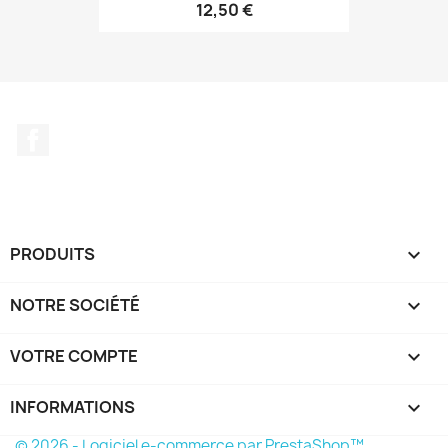
12,50 €
Facebook
PRODUITS

NOTRE SOCIÉTÉ

VOTRE COMPTE

INFORMATIONS
keyboard_arrow_down
© 2026 - Logiciel e-commerce par PrestaShop™