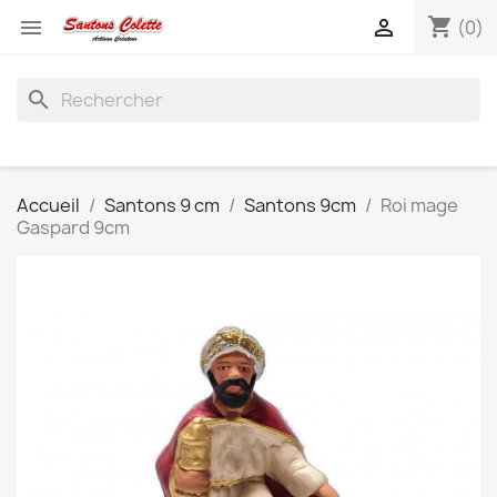
shopping_cart


(0)
search
Accueil
Santons 9 cm
Santons 9cm
Roi mage
Gaspard 9cm