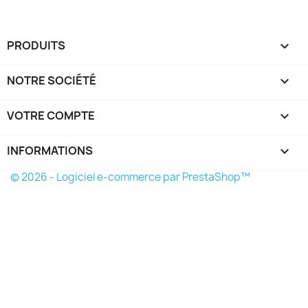
PRODUITS

NOTRE SOCIÉTÉ

VOTRE COMPTE

INFORMATIONS
keyboard_arrow_down
© 2026 - Logiciel e-commerce par PrestaShop™