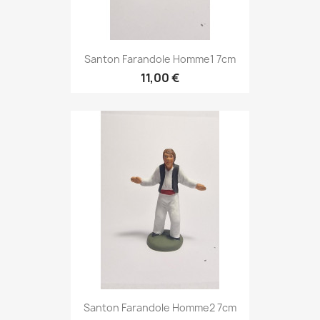
Santon Farandole Homme1 7cm
11,00 €
Santon Farandole Homme2 7cm