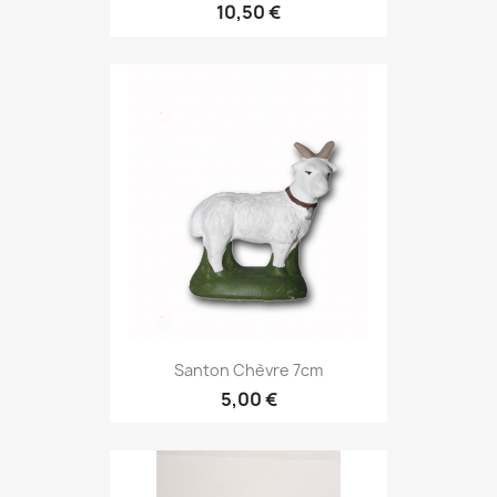
10,50 €
Santon Chèvre 7cm
5,00 €