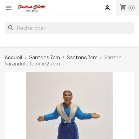
shopping_cart


(0)
search
Accueil
Santons 7cm
Santons 7cm
Santon
Farandole femme2 7cm