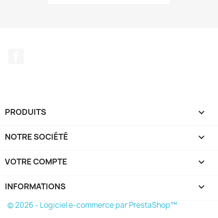
Facebook
PRODUITS

NOTRE SOCIÉTÉ

VOTRE COMPTE

INFORMATIONS
keyboard_arrow_down
© 2026 - Logiciel e-commerce par PrestaShop™