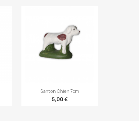
Aperçu rapide

Santon Chien 7cm
5,00 €