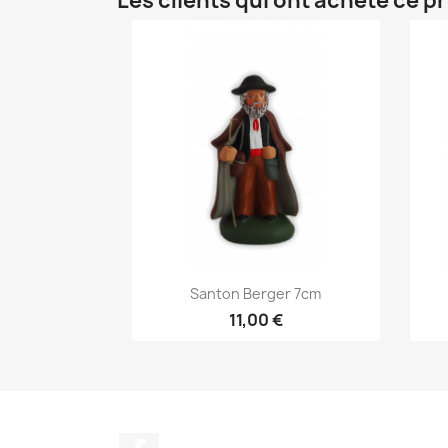
Les clients qui ont acheté ce p
Aperçu rapide

Santon Berger 7cm
11,00 €
Facebook