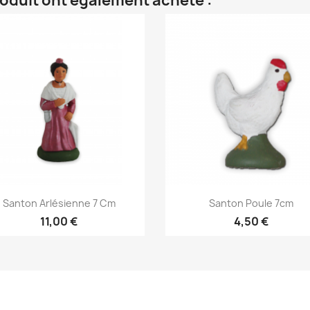
roduit ont également acheté :
Aperçu rapide
Aperçu rapide


Santon Arlésienne 7 Cm
Santon Poule 7cm
11,00 €
4,50 €