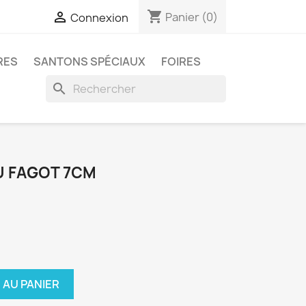
shopping_cart

Panier
(0)
Connexion
RES
SANTONS SPÉCIAUX
FOIRES
search
U FAGOT 7CM
 AU PANIER