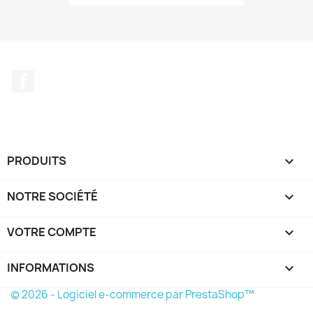
Facebook
PRODUITS

NOTRE SOCIÉTÉ

VOTRE COMPTE

INFORMATIONS
keyboard_arrow_down
© 2026 - Logiciel e-commerce par PrestaShop™