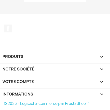
Facebook
PRODUITS

NOTRE SOCIÉTÉ

VOTRE COMPTE

INFORMATIONS
keyboard_arrow_down
© 2026 - Logiciel e-commerce par PrestaShop™