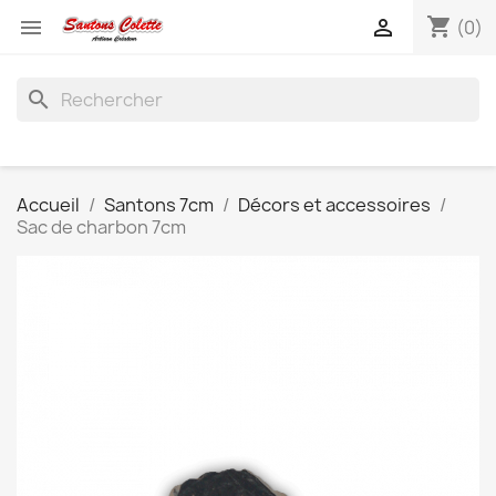
shopping_cart


(0)
search
Accueil
Santons 7cm
Décors et accessoires
Sac de charbon 7cm