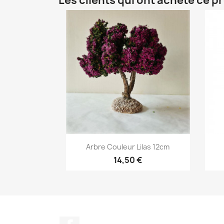
Les clients qui ont acheté ce p
Aperçu rapide

Arbre Couleur Lilas 12cm
14,50 €
Facebook