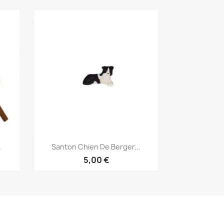
Aperçu rapide

.
Santon Chien De Berger...
5,00 €