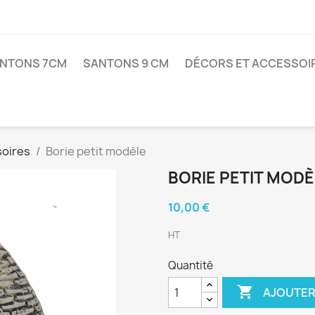
NTONS 7CM
SANTONS 9 CM
DÉCORS ET ACCESSOI
soires
Borie petit modèle
BORIE PETIT MODÈ
10,00 €
HT
Quantité

AJOUTER