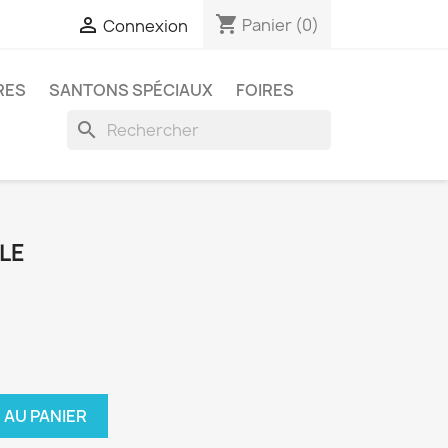
shopping_cart

Panier
(0)
Connexion
RES
SANTONS SPÉCIAUX
FOIRES
search
LE
 AU PANIER