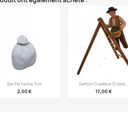
roduit ont également acheté :
Aperçu rapide
Aperçu rapide


Sac De Farine 7cm
Santon Cueilleur D'olive..
2,50 €
17,00 €