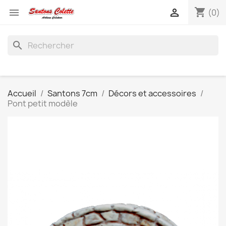
shopping_cart


(0)
search
Accueil
Santons 7cm
Décors et accessoires
Pont petit modèle