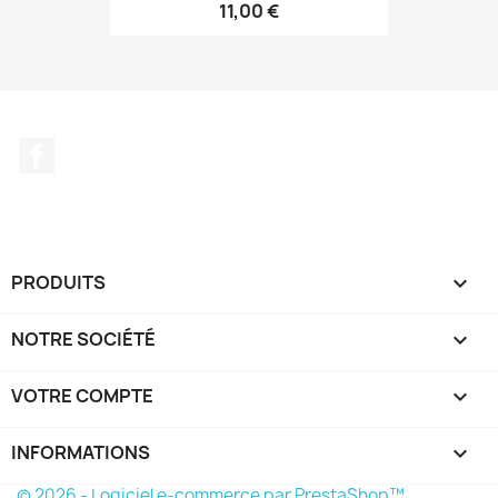
11,00 €
Facebook
PRODUITS

NOTRE SOCIÉTÉ

VOTRE COMPTE

INFORMATIONS
keyboard_arrow_down
© 2026 - Logiciel e-commerce par PrestaShop™